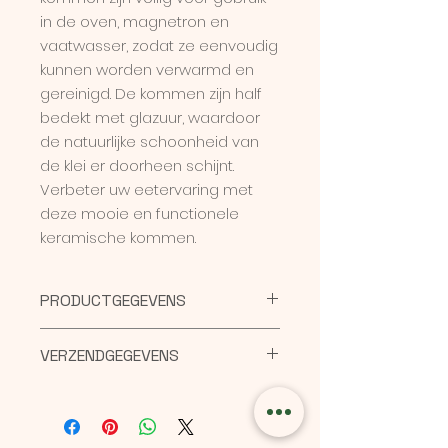
in de oven, magnetron en
vaatwasser, zodat ze eenvoudig
kunnen worden verwarmd en
gereinigd. De kommen zijn half
bedekt met glazuur, waardoor
de natuurlijke schoonheid van
de klei er doorheen schijnt.
Verbeter uw eetervaring met
deze mooie en functionele
keramische kommen.
PRODUCTGEGEVENS
Afmetingen:
VERZENDGEGEVENS
kleine kom 10,5 x 10,5 x 5 cm bij
benadering
De bestellingen worden 1x per
medium kom 13,5 x 13,5 x 6 bij
week naar het postkantoor
benadering
gebracht. Als we uw pakketje
grote kom 15 x 15 x 6 cm bij