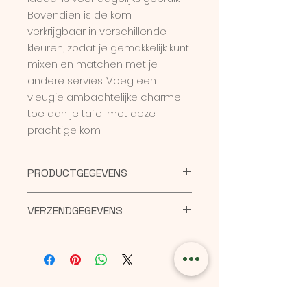
Bovendien is de kom
verkrijgbaar in verschillende
kleuren, zodat je gemakkelijk kunt
mixen en matchen met je
andere servies. Voeg een
vleugje ambachtelijke charme
toe aan je tafel met deze
prachtige kom.
PRODUCTGEGEVENS
Afmetingen: 10,5 x 10,5 x 5 cm bij
VERZENDGEGEVENS
benadering
Materiaal: steengoed
De bestellingen worden 1x per
Gewicht: 265 g bij benadering
week naar het postkantoor
gebracht. Als we uw pakketje
hebben verzonden sturen we jou
een emailtje. Geef even aan bij