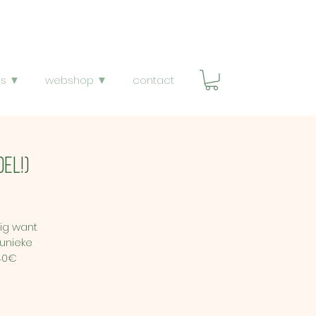
ps ▼
webshop ▼
contact
el!)
ig want
 unieke
40€