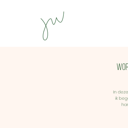
Wor
In dez
ik beg
ha