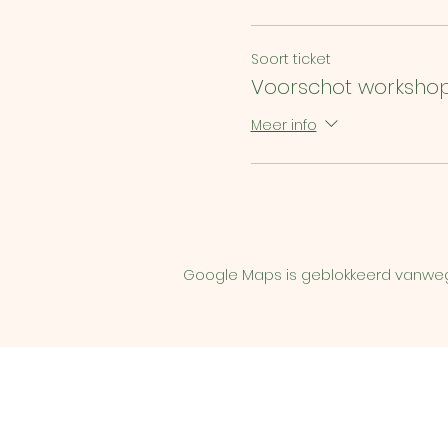
Soort ticket
Voorschot worksho
Meer info
Google Maps is geblokkeerd vanwege 
Openingsure
n wink
Enkel op afspraa
k