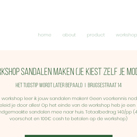
home
about
product
worksho
kshop sandalen maken (je kiest zelf je mod
Het tijdstip wordt later bepaald
  |  
Brugsestraat 14
e workshop leer ik jouw sandalen maken! Geen voorkennis nod
eleid je door alles! Op het einde van de workshop heb je een
ndgemaakte sandalen mee naar huis. Totaalbedrag: 140/pp (
voorschot en 100€ cash te betalen op de workshop)