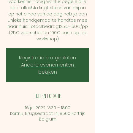
voorkennis nodig want ik begeleid je
door alles! Je krijgt stikles van mij en
op het einde van de dag heb je een
unieke handgemaakte handtas mee
naar huis. Totaalbedrag:125€-150€/pp
(25€ voorschot en 100€ cash op de
workshop)
Registratie is afgesloten
Andere evenementen
bekijken
Tijd en locatie
16 jul 2022, 13:30 – 18:00
Kortrijk, Brugsestraat 14, 8500 Kortrijk,
Belgium